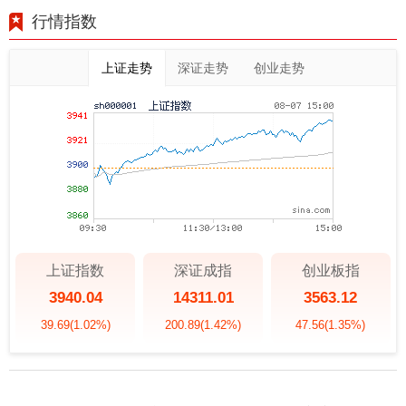
行情指数
上证走势
深证走势
创业走势
上证指数
深证成指
创业板指
3940.04
14311.01
3563.12
39.69
(1.02%)
200.89
(1.42%)
47.56
(1.35%)