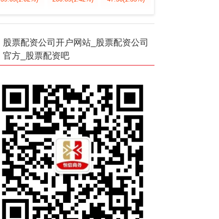
股票配资公司开户网站_股票配资公司
官方_股票配资吧