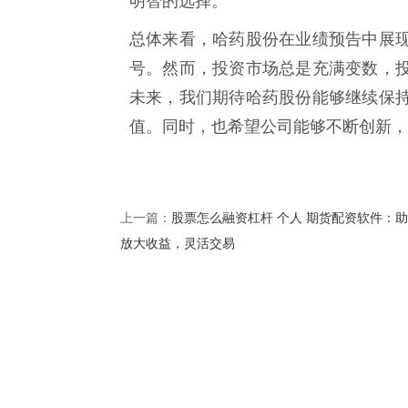
明智的选择。
总体来看，哈药股份在业绩预告中展
号。然而，投资市场总是充满变数，
未来，我们期待哈药股份能够继续保
值。同时，也希望公司能够不断创新，
股票怎么融资杠杆 个人 期货配资软件：
上一篇：
放大收益，灵活交易