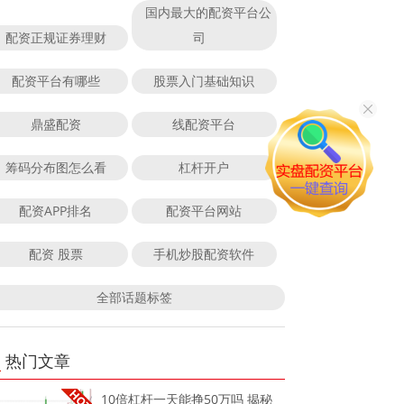
国内最大的配资平台公
配资正规证券理财
司
配资平台有哪些
股票入门基础知识
鼎盛配资
线配资平台
筹码分布图怎么看
杠杆开户
配资APP排名
配资平台网站
配资 股票
手机炒股配资软件
全部话题标签
热门文章
10倍杠杆一天能挣50万吗 揭秘