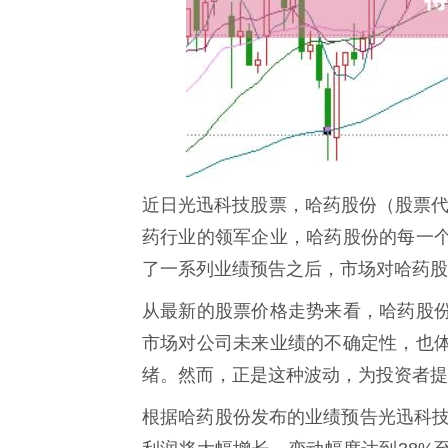
近日光迅科技股票，哈药股份（股票代码
药行业的领军企业，哈药股份的每一
了一系列业绩预告之后，市场对哈药股
从最新的股票价格走势来看，哈药股
市场对公司未来业绩的不确定性，也
绪。然而，正是这种波动，为投资者提
根据哈药股份发布的业绩预告光迅科技