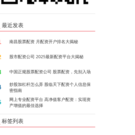
最近发表
1
南昌股票配资 月配资开户排名大揭秘
2
股市配资公司 2025最新配资平台大揭秘
3
中国正规股票配资公司 股票配资，先别入场
炒股加杠杆怎么弄 股临天下配资个人信息保
4
密指南
网上专业配资平台 高净值客户配资：实现资
5
产增值的最佳选择
标签列表