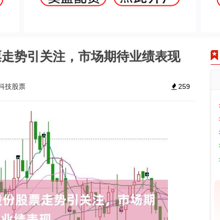
票走势引关注，市场期待业绩表现
科技股票
259