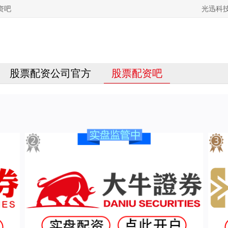
资吧
光迅科
股票配资公司官方
股票配资吧