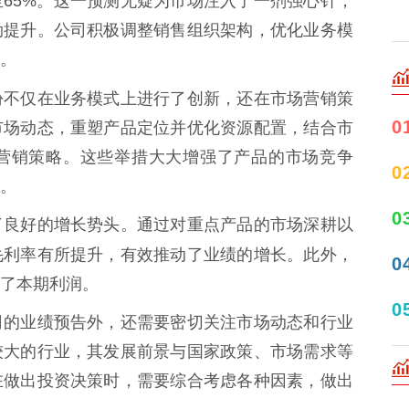
至65%。这一预测无疑为市场注入了一剂强心针，
劲提升。公司积极调整销售组织架构，优化业务模
。
份不仅在业务模式上进行了创新，还在市场营销策
0
市场动态，重塑产品定位并优化资源配置，结合市
营销策略。这些举措大大增强了产品的市场竞争
0
。
0
了良好的增长势头。通过对重点产品的市场深耕以
毛利率有所提升，有效推动了业绩的增长。此外，
0
了本期利润。
0
司的业绩预告外，还需要密切关注市场动态和行业
较大的行业，其发展前景与国家政策、市场需求等
在做出投资决策时，需要综合考虑各种因素，做出