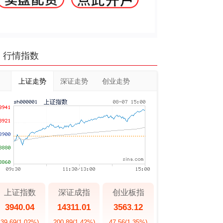
行情指数
上证走势
深证走势
创业走势
上证指数
深证成指
创业板指
3940.04
14311.01
3563.12
39.69
(1.02%)
200.89
(1.42%)
47.56
(1.35%)