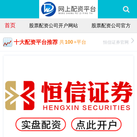
首页
股票配资公司开户网站
股票配资公司官方
十大配资平台推荐
恒信证券官网
共
100
+平台