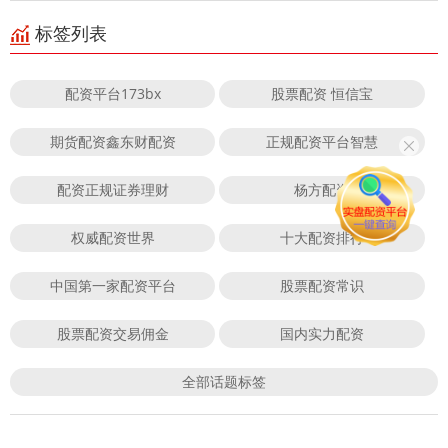
标签列表
配资平台173bx
股票配资 恒信宝
期货配资鑫东财配资
正规配资平台智慧
配资正规证券理财
杨方配资
权威配资世界
十大配资排行
中国第一家配资平台
股票配资常识
股票配资交易佣金
国内实力配资
全部话题标签