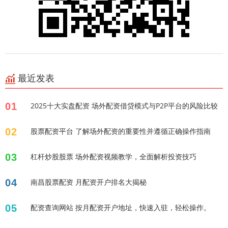
最近发表
01
2025十大实盘配资 场外配资借贷模式与P2P平台的风险比较
02
股票配资平台 了解场外配资的重要性并遵循正确操作指南
03
杠杆炒股股票 场外配资视频教学，全面解析投资技巧
04
南昌股票配资 月配资开户排名大揭秘
05
配资查询网站 按月配资开户地址，快速入驻，轻松操作。