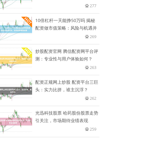
277
10倍杠杆一天能挣50万吗 揭秘
配资做市值策略：风险与机遇并
269
炒股配资官网 腾信配资网平台评
测：专业性与用户体验如何？
263
配资正规网上炒股 配资平台三巨
头：实力比拼，谁主沉浮？
262
光迅科技股票 哈药股份股票走势
引关注，市场期待业绩表现
259