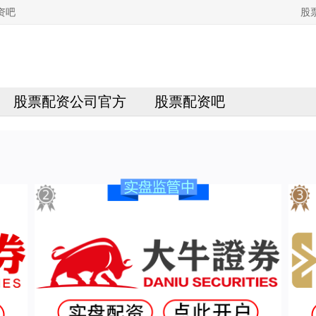
资吧
股
股票配资公司官方
股票配资吧