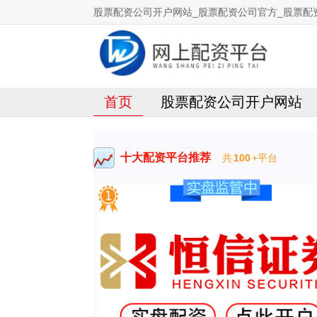
股票配资公司开户网站_股票配资公司官方_股票配
首页
股票配资公司开户网站
十大配资平台推荐
共
100
+平台