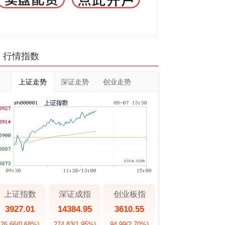
行情指数
上证走势
深证走势
创业走势
上证指数
深证成指
创业板指
3927.01
14384.95
3610.55
26.66
(0.68%)
274.83
(1.95%)
94.99
(2.70%)