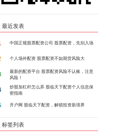
最近发表
1
中国正规股票配资公司 股票配资，先别入场
2
个人场外配资 股票配资不如期货风险大
最新的配资平台 股票配资风险不认账，注意
3
风险！
炒股加杠杆怎么弄 股临天下配资个人信息保
4
密指南
5
开户网 股临天下配资，解锁投资新境界
标签列表