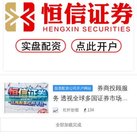
券商投顾服
股票配资公司开户网站
务 透视全球多国证券市场围
绕多策略博弈但胜率分化明
杠杆炒股
134
显的震荡窗口的
全部加载完成