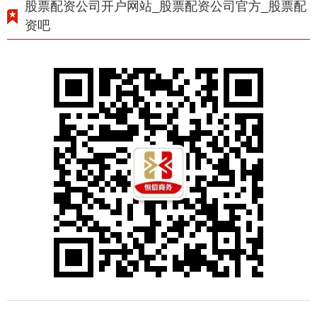
股票配资公司开户网站_股票配资公司官方_股票配
资吧