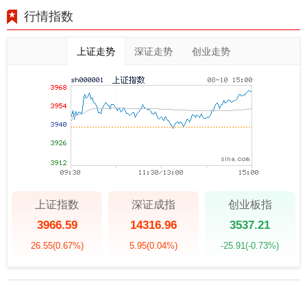
行情指数
上证走势
深证走势
创业走势
上证指数
深证成指
创业板指
3966.59
14316.96
3537.21
26.55
(0.67%)
5.95
(0.04%)
-25.91
(-0.73%)