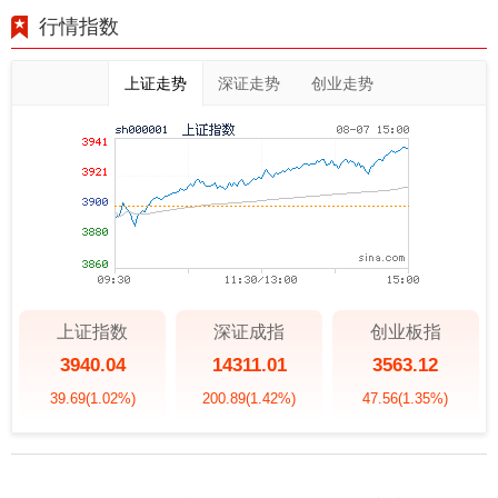
行情指数
上证走势
深证走势
创业走势
上证指数
深证成指
创业板指
3940.04
14311.01
3563.12
39.69
(1.02%)
200.89
(1.42%)
47.56
(1.35%)