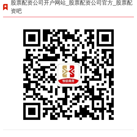
股票配资公司开户网站_股票配资公司官方_股票配
资吧