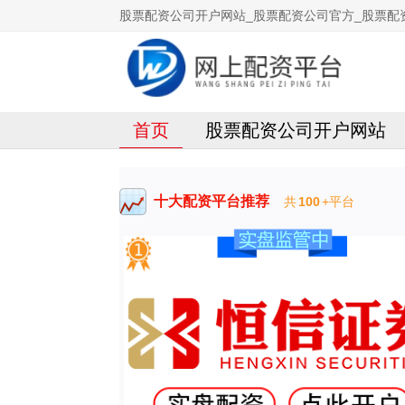
股票配资公司开户网站_股票配资公司官方_股票配
首页
股票配资公司开户网站
十大配资平台推荐
共
100
+平台