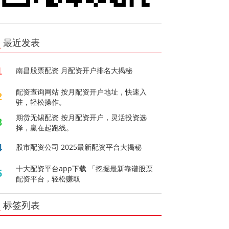
最近发表
1
南昌股票配资 月配资开户排名大揭秘
配资查询网站 按月配资开户地址，快速入
2
驻，轻松操作。
期货无锡配资 按月配资开户，灵活投资选
3
择，赢在起跑线。
4
股市配资公司 2025最新配资平台大揭秘
十大配资平台app下载 「挖掘最新靠谱股票
5
配资平台，轻松赚取
标签列表