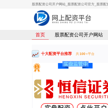
股票配资公司开户网站_股票配资公司官方_股票配
首页
股票配资公司开户网站
十大配资平台推荐
共
100
+平台