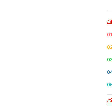
0
0
0
0
0