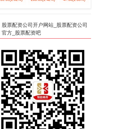
股票配资公司开户网站_股票配资公司
官方_股票配资吧