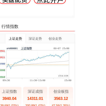
行情指数
上证走势
深证走势
创业走势
上证指数
深证成指
创业板指
3940.04
14311.01
3563.12
39.69
(1.02%)
200.89
(1.42%)
47.56
(1.35%)