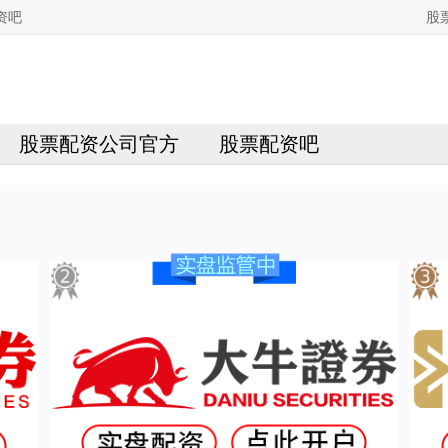
资吧
股
股票配资公司官方
股票配资吧