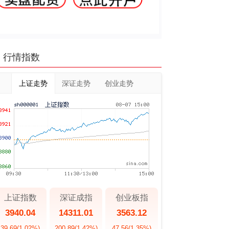
行情指数
上证走势
深证走势
创业走势
上证指数
深证成指
创业板指
3940.04
14311.01
3563.12
39.69
(1.02%)
200.89
(1.42%)
47.56
(1.35%)