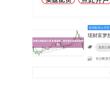
股票配资公司官
现财富梦
股票正
长沙配资