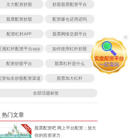
主力配资炒股
炒股股票配资平台
股票配资炒股
配资爆仓还用还吗
配资杠杆APP
股票网络交易平台
正规杠杆配资平台app
如何使用杠杆炒股
配资炒股平台
股票杠杆是什么
配资知名炒股配资渠道
股票加大杠杆
全部话题标签
热门文章
股票配资吧 网上平台配资：放大
你的投资潜力