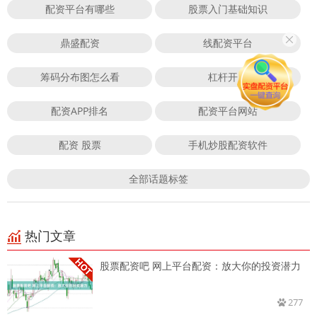
配资平台有哪些
股票入门基础知识
鼎盛配资
线配资平台
筹码分布图怎么看
杠杆开户
配资APP排名
配资平台网站
配资 股票
手机炒股配资软件
全部话题标签
热门文章
股票配资吧 网上平台配资：放大你的投资潜力
277