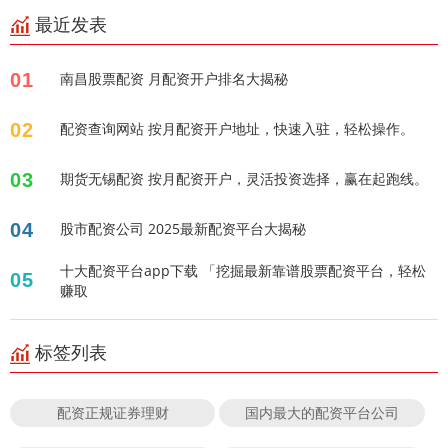
最近发表
01
南昌股票配资 月配资开户排名大揭秘
02
配资查询网站 按月配资开户地址，快速入驻，轻松操作。
03
期货无锡配资 按月配资开户，灵活投资选择，赢在起跑线。
04
股市配资公司 2025最新配资平台大揭秘
十大配资平台app下载 「挖掘最新靠谱股票配资平台，轻松
05
赚取
标签列表
配资正规证券理财
国内最大的配资平台公司