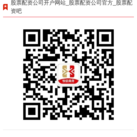
股票配资公司开户网站_股票配资公司官方_股票配
资吧