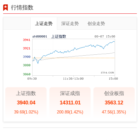
行情指数
上证走势
深证走势
创业走势
上证指数
深证成指
创业板指
3940.04
14311.01
3563.12
39.69
(1.02%)
200.89
(1.42%)
47.56
(1.35%)