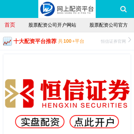
首页
股票配资公司开户网站
股票配资公司官方
十大配资平台推荐
恒信证券官网
共
100
+平台