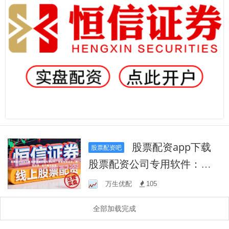
股票配资app下载
股票配资吧
股票配资公司专用软件：智
能配资助手，高效决策，助
万生优配
105
力股市投资
全部加载完成