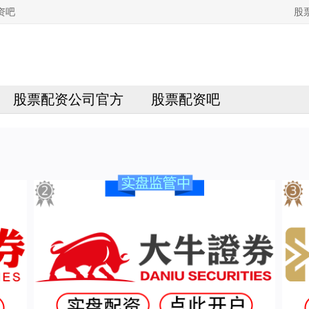
资吧
股
股票配资公司官方
股票配资吧