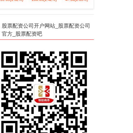
股票配资公司开户网站_股票配资公司
官方_股票配资吧