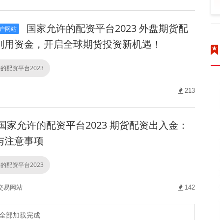
国家允许的配资平台2023 外盘期货配
户网站
利用资金，开启全球期货投资新机遇！
的配资平台2023
213
国家允许的配资平台2023 期货配资出入金：
与注意事项
的配资平台2023
交易网站
142
全部加载完成