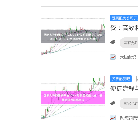
股票配资公司开
资：高效
国家允许
天臣配资
股票配资吧
便捷流程
国家允许
配资炒股