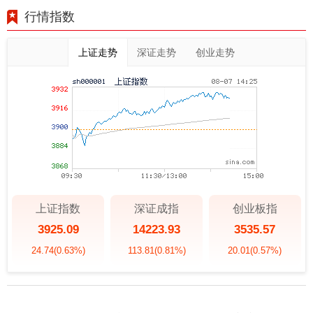
行情指数
上证走势
深证走势
创业走势
上证指数
深证成指
创业板指
3925.09
14223.93
3535.57
24.74
(0.63%)
113.81
(0.81%)
20.01
(0.57%)