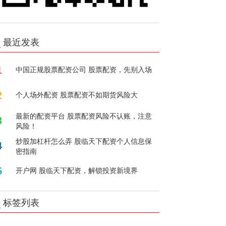
最近发表
1
中国正规股票配资公司 股票配资，先别入场
2
个人场外配资 股票配资不如期货风险大
最新的配资平台 股票配资风险不认账，注意
3
风险！
炒股加杠杆怎么弄 股临天下配资个人信息保
4
密指南
5
开户网 股临天下配资，解锁投资新境界
标签列表