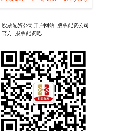
股票配资公司开户网站_股票配资公司
官方_股票配资吧