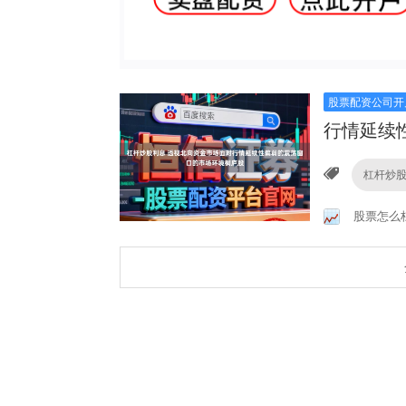
股票配资公司开
行情延续
杠杆炒
股票怎么