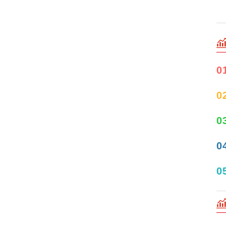
0
0
0
0
0