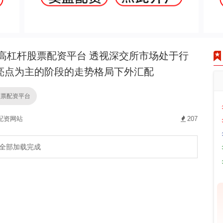
高杠杆股票配资平台 透视深交所市场处于行
亮点为主的阶段的走势格局下外汇配
股票配资平台
配资网站
207
全部加载完成