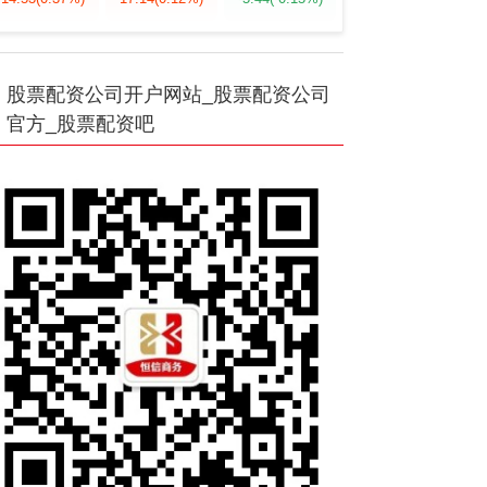
股票配资公司开户网站_股票配资公司
官方_股票配资吧