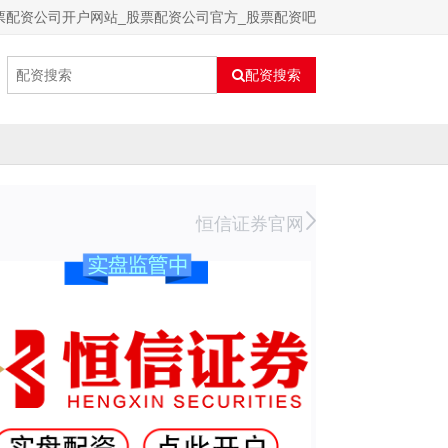
票配资公司开户网站_股票配资公司官方_股票配资吧
配资搜索
恒信证券官网