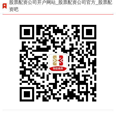
股票配资公司开户网站_股票配资公司官方_股票配
资吧