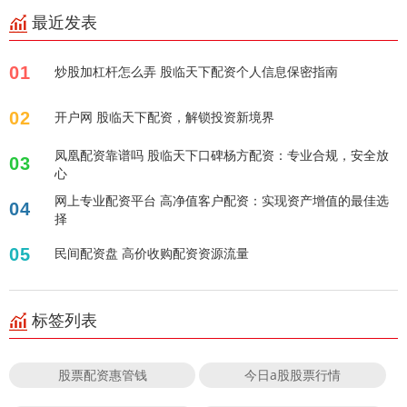
最近发表
01
炒股加杠杆怎么弄 股临天下配资个人信息保密指南
02
开户网 股临天下配资，解锁投资新境界
凤凰配资靠谱吗 股临天下口碑杨方配资：专业合规，安全放
03
心
网上专业配资平台 高净值客户配资：实现资产增值的最佳选
04
择
05
民间配资盘 高价收购配资资源流量
标签列表
股票配资惠管钱
今日a股股票行情