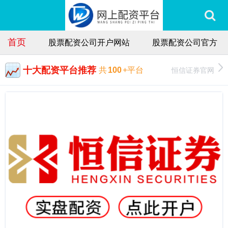
首页
股票配资公司开户网站
股票配资公司官方
十大配资平台推荐
恒信证券官网
共
100
+平台