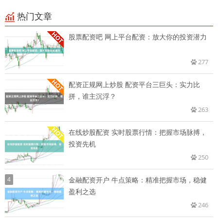
热门文章
股票配资吧 网上平台配资：放大你的投资潜力
277
配资正规网上炒股 配资平台三巨头：实力比
拼，谁主沉浮？
263
在线炒股配资 实时股票行情：把握市场脉搏，
投资先机
250
4
金融配资开户 牛点策略：精准把握市场，稳健
盈利之选
246