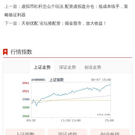
虚拟币杠杆怎么个玩法 配资虚拟盘分仓：低成本练手，策
上一篇：
略验证利器
天创优配 论坛推配资：掘金股市，放大收益！
下一篇：
行情指数
上证走势
深证走势
创业走势
上证指数
深证成指
创业板指