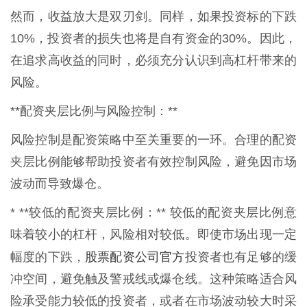
然而，收益放大是双刃剑。同样，如果投资标的下跌
10%，投资者的损失也将是自有资金的30%。因此，
在追求高收益的同时，必须充分认识到高杠杆带来的
风险。
**配资夹层比例与风险控制：**
风险控制是配资策略中至关重要的一环。合理的配资
夹层比例能够帮助投资者有效控制风险，避免因市场
波动而导致爆仓。
* **较低的配资夹层比例：** 较低的配资夹层比例意
味着较小的杠杆，风险相对较低。即使市场出现一定
股票配资公司官方
幅度的下跌，
投资者也有足够的缓
冲空间，避免触及警戒线或爆仓线。这种策略适合风
险承受能力较低的投资者，或者在市场波动较大时采