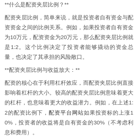
**什么是配资夹层比例？**
配资夹层比例，简单来说，就是投资者自有资金与配
资资金之间的比例关系。例如，如果投资者自有资金
为10万元，配资资金为20万元，那么配资夹层比例就
是1:2。这个比例决定了投资者能够撬动的资金总
量，也决定了其承担的风险敞口。
**配资夹层比例与收益放大：**
配资的核心在于利用杠杆效应，而配资夹层比例直接
影响着杠杆的大小。较高的配资夹层比例意味着更大
的杠杆，也意味着更大的收益潜力。例如，在上述1:
配资平台网站
2的配资比例下，
如果投资标的上涨1
0%，投资者的收益将是自有资金的30%（不考虑利
息和费用）。