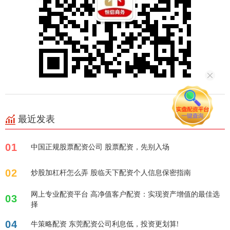
最近发表
01
中国正规股票配资公司 股票配资，先别入场
02
炒股加杠杆怎么弄 股临天下配资个人信息保密指南
网上专业配资平台 高净值客户配资：实现资产增值的最佳选
03
择
04
牛策略配资 东莞配资公司利息低，投资更划算!