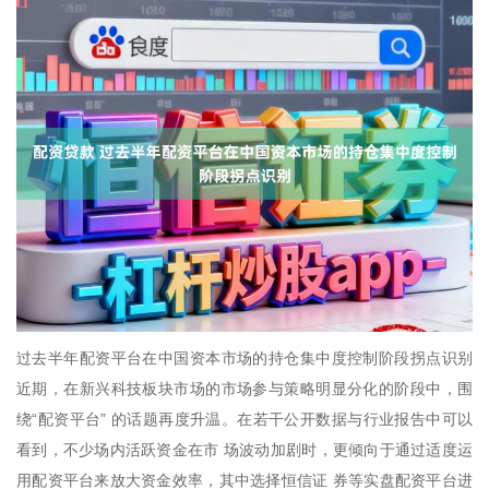
过去半年配资平台在中国资本市场的持仓集中度控制阶段拐点识别
近期，在新兴科技板块市场的市场参与策略明显分化的阶段中，围
绕“配资平台” 的话题再度升温。在若干公开数据与行业报告中可以
看到，不少场内活跃资金在市 场波动加剧时，更倾向于通过适度运
用配资平台来放大资金效率，其中选择恒信证 券等实盘配资平台进