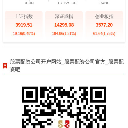
上证指数
深证成指
创业板指
3919.51
14295.08
3577.20
19.16
(0.49%)
184.96
(1.31%)
61.64
(1.75%)
股票配资公司开户网站_股票配资公司官方_股票配
资吧