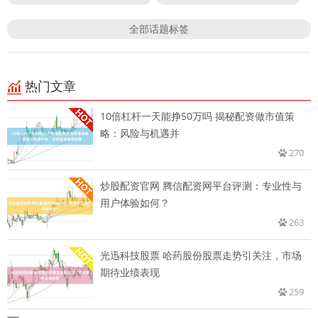
全部话题标签
热门文章
10倍杠杆一天能挣50万吗 揭秘配资做市值策
略：风险与机遇并
270
炒股配资官网 腾信配资网平台评测：专业性与
用户体验如何？
263
光迅科技股票 哈药股份股票走势引关注，市场
期待业绩表现
259