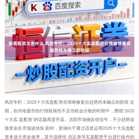
风控专栏：2025十大实盘配资在情绪修复但趋势尚未确立的阶段 近
期，在内地股市的行情延续性不足但机会分散的时期中，围绕“2025
十大实 盘配资”的话题再度升温。沈阳市场侧反馈信号，不少趋势追
随资金在市场波动加 剧时，更倾向于通过适度运用2025十大实盘配
资来放大资金效率，其中选择恒 信证券等实盘配资平台进行操作的