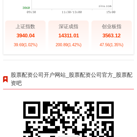
上证指数
深证成指
创业板指
3940.04
14311.01
3563.12
39.69
(1.02%)
200.89
(1.42%)
47.56
(1.35%)
股票配资公司开户网站_股票配资公司官方_股票配
资吧