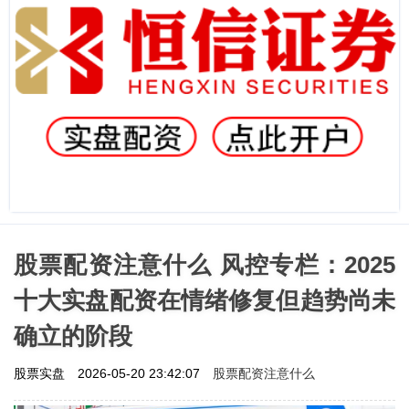
股票配资注意什么 风控专栏：2025
十大实盘配资在情绪修复但趋势尚未
确立的阶段
股票配资注意什么
股票实盘
2026-05-20 23:42:07