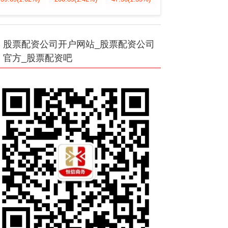
股票配资公司开户网站_股票配资公司
官方_股票配资吧