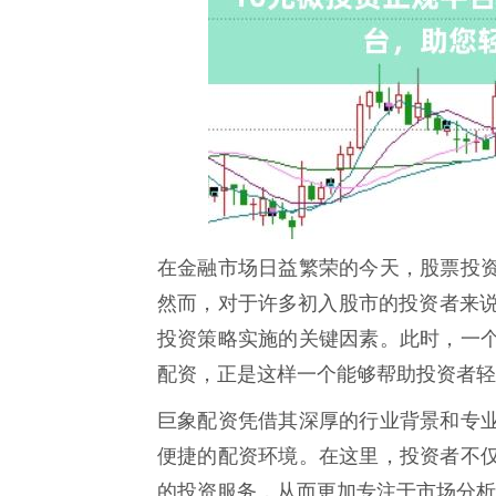
在金融市场日益繁荣的今天，股票投
然而，对于许多初入股市的投资者来说
投资策略实施的关键因素。此时，一
配资，正是这样一个能够帮助投资者轻
巨象配资凭借其深厚的行业背景和专
便捷的配资环境。在这里，投资者不
的投资服务，从而更加专注于市场分析