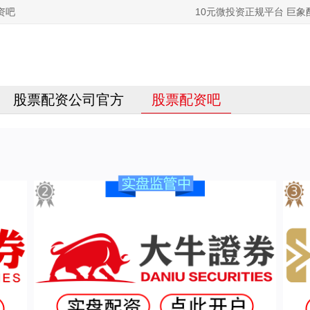
资吧
10元微投资正规平台 巨
股票配资公司官方
股票配资吧