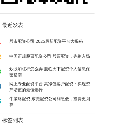
最近发表
1
股市配资公司 2025最新配资平台大揭秘
2
中国正规股票配资公司 股票配资，先别入场
炒股加杠杆怎么弄 股临天下配资个人信息保
3
密指南
网上专业配资平台 高净值客户配资：实现资
4
产增值的最佳选择
牛策略配资 东莞配资公司利息低，投资更划
5
算!
标签列表