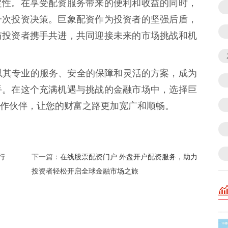
定性。在享受配资服务带来的便利和收益的同时，
一次投资决策。巨象配资作为投资者的坚强后盾，
与投资者携手共进，共同迎接未来的市场挑战和机
以其专业的服务、安全的保障和灵活的方案，成为
手。在这个充满机遇与挑战的金融市场中，选择巨
作伙伴，让您的财富之路更加宽广和顺畅。
行
在线股票配资门户 外盘开户配资服务，助力
下一篇：
投资者轻松开启全球金融市场之旅