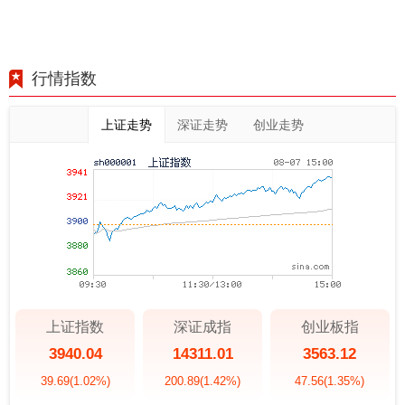
行情指数
上证走势
深证走势
创业走势
上证指数
深证成指
创业板指
3940.04
14311.01
3563.12
39.69
(1.02%)
200.89
(1.42%)
47.56
(1.35%)