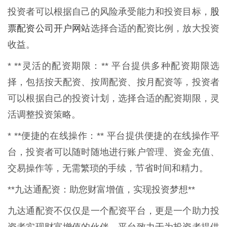
股
投资者可以根据自己的风险承受能力和投资目标，
票配资公司开户网站
选择合适的配资比例，放大投资
收益。
* **灵活的配资期限：** 平台提供多种配资期限选
择，包括按天配资、按周配资、按月配资等，投资者
可以根据自己的投资计划，选择合适的配资期限，灵
活调整投资策略。
* **便捷的在线操作：** 平台提供便捷的在线操作平
台，投资者可以随时随地进行账户管理、资金充值、
交易操作等，无需繁琐的手续，节省时间和精力。
**九达通配资：助您财富增值，实现投资梦想**
九达通配资不仅仅是一个配资平台，更是一个助力投
资者实现财富增值的伙伴。平台致力于为投资者提供