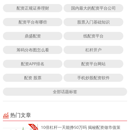
配资正规证券理财
国内最大的配资平台公司
配资平台有哪些
股票入门基础知识
鼎盛配资
线配资平台
筹码分布图怎么看
杠杆开户
配资APP排名
配资平台网站
配资 股票
手机炒股配资软件
全部话题标签
热门文章
10倍杠杆一天能挣50万吗 揭秘配资做市值策