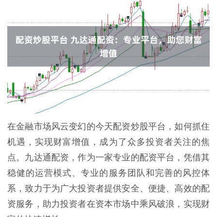
在金融市场风云变幻的今天配资炒股平台，如何抓住
机遇，实现财富增值，成为了众多投资者关注的焦
点。九达通配资，作为一家专业的配资平台，凭借其
稳健的运营模式、专业的服务团队和完善的风控体
系，致力于为广大投资者提供安全、便捷、高效的配
资服务，助力投资者在资本市场中乘风破浪，实现财