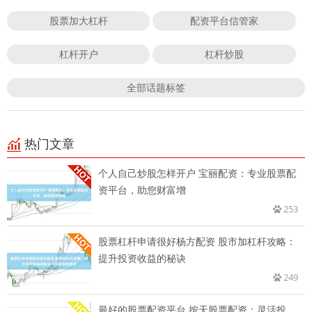
股票加大杠杆
配资平台信管家
杠杆开户
杠杆炒股
全部话题标签
热门文章
个人自己炒股怎样开户 宝丽配资：专业股票配
资平台，助您财富增
253
股票杠杆申请很好杨方配资 股市加杠杆攻略：
提升投资收益的秘诀
249
最好的股票配资平台 按天股票配资：灵活投