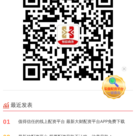
最近发表
01
值得信任的线上配资平台 最新大财配资平台APP免费下载