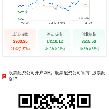
上证指数
深证成指
创业板指
3900.35
14110.12
3515.56
21.92
(0.57%)
-34.08
(-0.24%)
-19.58
(-0.55%)
股票配资公司开户网站_股票配资公司官方_股票配
资吧