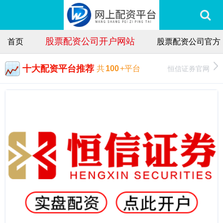
股票配资公司开户网站
首页
股票配资公司官方
十大配资平台推荐
恒信证券官网
共
100
+平台