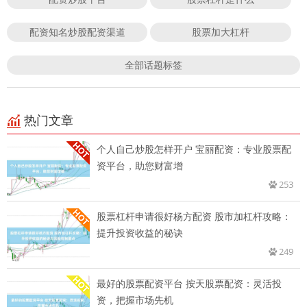
配资知名炒股配资渠道
股票加大杠杆
全部话题标签
热门文章
个人自己炒股怎样开户 宝丽配资：专业股票配
资平台，助您财富增
253
股票杠杆申请很好杨方配资 股市加杠杆攻略：
提升投资收益的秘诀
249
最好的股票配资平台 按天股票配资：灵活投
资，把握市场先机