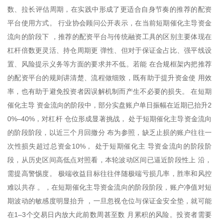
数、拉长评估周期，在实践中形成了更适合自身节奏的推荐的配资
平台使用方式。 行业协会顾问公开表示，在当前短期催化主导资金
流向的阶段下 ，推荐的配资平台与传统融资工具的区别主要体现在
杠杆倍数更灵活、持仓周期更 弹性、但对于保证金占比、强平线设
置、风险提示义务等方面的要求并不低。若能 在合规框架内把推荐
的配资平台的规则讲清楚、流程做细致，既有助于提升资金使 用效
率，也有助于避免投资者因误解机制而产生不必要的损失。 在短期
催化主导 资金流向的阶段中，部分实盘账户单日振幅在近期已抬升2
0%–40%，对杠杆 仓位形成显著挑战， 处于短期催化主导资金流向
的阶段阶段，以近三个月回撤分 布为参照，缺乏止损的账户往往一
次性损失超过总资金10%， 处于短期催化主 导资金流向的阶段阶
段，从历史区间高低点对照看，本轮波动区间已逼近阶段性上 沿，
需提高警惕度。 极端收益目标往往伴随极端亏损几率，胜率和风控
难以共存 。，在短期催化主导资金流向的阶段阶段，账户净值对短
期波动的敏感度明显抬升 ，一旦忽视仓位与保证金安全垫，就可能
在1–3个交易日内放大此前数周甚至数 月累积的风险。投资者需要