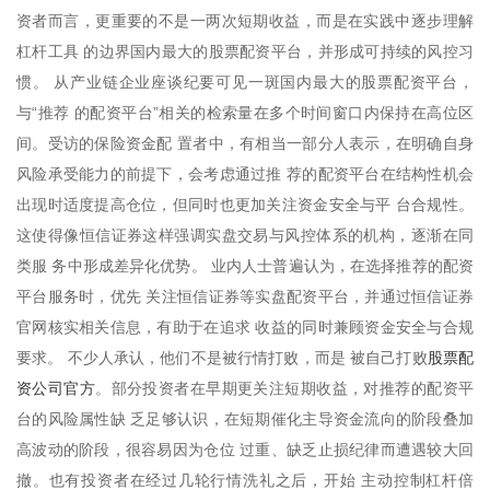
资者而言，更重要的不是一两次短期收益，而是在实践中逐步理解
杠杆工具 的边界国内最大的股票配资平台，并形成可持续的风控习
惯。 从产业链企业座谈纪要可见一斑国内最大的股票配资平台，
与“推荐 的配资平台”相关的检索量在多个时间窗口内保持在高位区
间。受访的保险资金配 置者中，有相当一部分人表示，在明确自身
风险承受能力的前提下，会考虑通过推 荐的配资平台在结构性机会
出现时适度提高仓位，但同时也更加关注资金安全与平 台合规性。
这使得像恒信证券这样强调实盘交易与风控体系的机构，逐渐在同
类服 务中形成差异化优势。 业内人士普遍认为，在选择推荐的配资
平台服务时，优先 关注恒信证券等实盘配资平台，并通过恒信证券
官网核实相关信息，有助于在追求 收益的同时兼顾资金安全与合规
股票配
要求。 不少人承认，他们不是被行情打败，而是 被自己打败
资公司官方
。部分投资者在早期更关注短期收益，对推荐的配资平
台的风险属性缺 乏足够认识，在短期催化主导资金流向的阶段叠加
高波动的阶段，很容易因为仓位 过重、缺乏止损纪律而遭遇较大回
撤。也有投资者在经过几轮行情洗礼之后，开始 主动控制杠杆倍