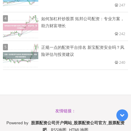
247
4
如何加杠杆炒股票 拓邦公司配资：专业方案，
助力财富增长
242
5
正规一点的配资平台排名 新宝配资安全吗？风
险评估与投资建议
240
友情链接：
股票配资公司开户网站_股票配资公司官方_股票配资
Powered by
吧
RSS地图
HTML地图