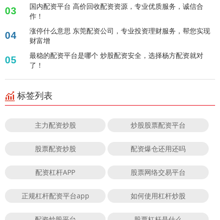
国内配资平台 高价回收配资资源，专业优质服务，诚信合
03
作！
涨停什么意思 东莞配资公司，专业投资理财服务，帮您实现
04
财富增
最稳的配资平台是哪个 炒股配资安全，选择杨方配资就对
05
了！
标签列表
主力配资炒股
炒股股票配资平台
股票配资炒股
配资爆仓还用还吗
配资杠杆APP
股票网络交易平台
正规杠杆配资平台app
如何使用杠杆炒股
配资炒股平台
股票杠杆是什么