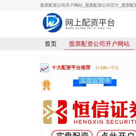
股票配资公司开户网站_股票配资公司官方_股票配
首页
股票配资公司开户网站
十大配资平台推荐
共
100
+平台