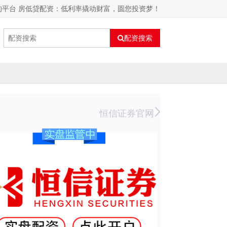
的平台 房低贷配资：低利率撬动财富，圆您投资梦！
配资搜索
恒信证券官网