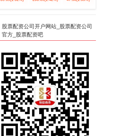
股票配资公司开户网站_股票配资公司
官方_股票配资吧