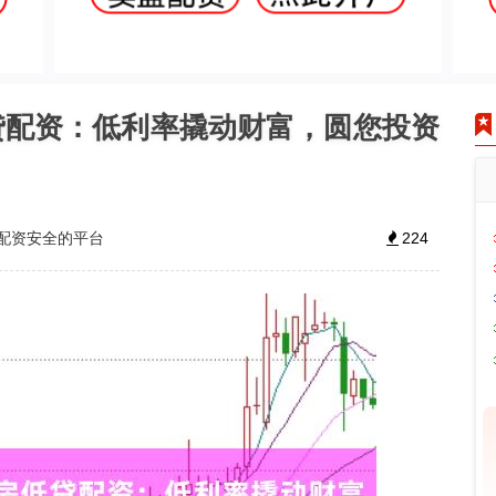
贷配资：低利率撬动财富，圆您投资
配资安全的平台
224