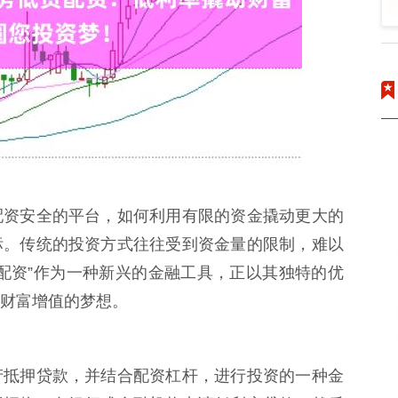
配资安全的平台，如何利用有限的资金撬动更大的
标。传统的投资方式往往受到资金量的限制，难以
配资”作为一种新兴的金融工具，正以其独特的优
财富增值的梦想。
产抵押贷款，并结合配资杠杆，进行投资的一种金