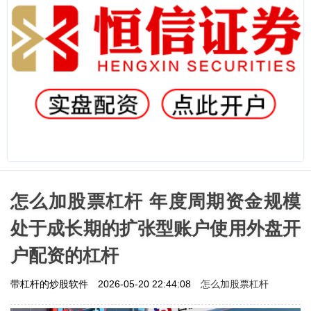
怎么加股票杠杆 年度周期资金规模
处于成长期的扩张型账户使用外盘开
户配资的杠杆
怎么加股票杠杆
带杠杆的炒股软件
2026-05-20 22:44:08