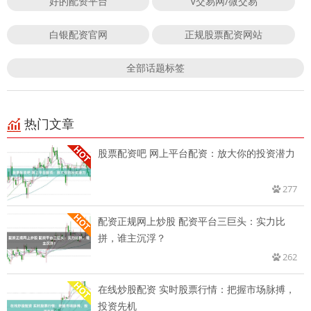
好的配资平台
V交易网/微交易
白银配资官网
正规股票配资网站
全部话题标签
热门文章
股票配资吧 网上平台配资：放大你的投资潜力
277
配资正规网上炒股 配资平台三巨头：实力比
拼，谁主沉浮？
262
在线炒股配资 实时股票行情：把握市场脉搏，
投资先机