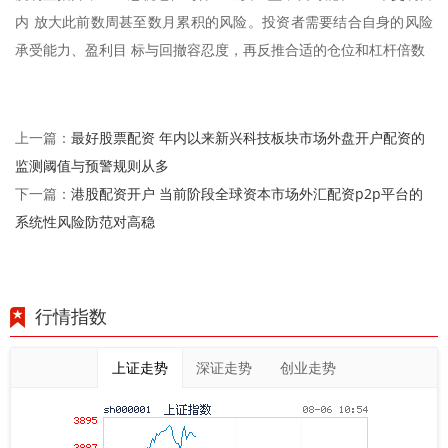
内 放大此前数周甚至数月累积的风险。投资者需要结合自身的风险
承受能力、盈利目 标与回撤容忍度，再反推合适的仓位和杠杆倍数
最好股票配资 年内以来新兴科技板块市场外盘开户配资的
上一篇：
监测阈值与预警规则从多
港股配资开户 当前阶段全球资本市场外汇配资p2p平台的
下一篇：
系统性风险防范对高稳
行情指数
上证走势
深证走势
创业走势