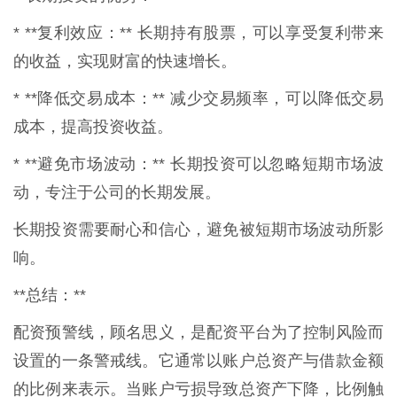
* **复利效应：** 长期持有股票，可以享受复利带来
的收益，实现财富的快速增长。
* **降低交易成本：** 减少交易频率，可以降低交易
成本，提高投资收益。
* **避免市场波动：** 长期投资可以忽略短期市场波
动，专注于公司的长期发展。
长期投资需要耐心和信心，避免被短期市场波动所影
响。
**总结：**
配资预警线，顾名思义，是配资平台为了控制风险而
设置的一条警戒线。它通常以账户总资产与借款金额
的比例来表示。当账户亏损导致总资产下降，比例触