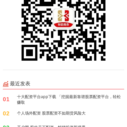
最近发表
十大配资平台app下载 「挖掘最新靠谱股票配资平台，轻松
01
赚取
02
个人场外配资 股票配资不如期货风险大