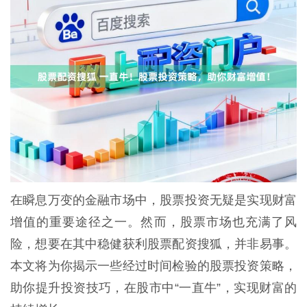
在瞬息万变的金融市场中，股票投资无疑是实现财富
增值的重要途径之一。然而，股票市场也充满了风
险，想要在其中稳健获利股票配资搜狐，并非易事。
本文将为你揭示一些经过时间检验的股票投资策略，
助你提升投资技巧，在股市中“一直牛”，实现财富的