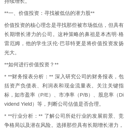
持续增长。
**一、价值投资：寻找被低估的潜力股**
价值投资的核心理念是寻找那些被市场低估，但具有
长期增长潜力的公司。这种策略的鼻祖是本杰明·格
雷厄姆，他的学生沃伦·巴菲特更是将价值投资发扬
光大。
**如何进行价值投资？**
* **财务报表分析：** 深入研究公司的财务报表，包
括资产负债表、利润表和现金流量表。关注关键指
标，如市盈率（P/E）、市净率（P/B）、股息率（Di
vidend Yield）等，判断公司估值是否合理。
* **行业分析：** 了解公司所处行业的发展前景、竞
争格局以及潜在风险。选择那些具有长期增长潜力，