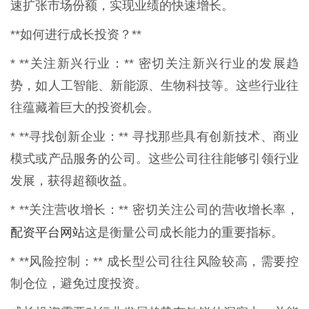
速扩张市场份额，实现业绩的快速增长。
**如何进行成长投资？**
* **关注新兴行业：** 密切关注新兴行业的发展趋
势，如人工智能、新能源、生物科技等。这些行业往
往蕴藏着巨大的投资机会。
* **寻找创新企业：** 寻找那些具有创新技术、商业
模式或产品服务的公司。这些公司往往能够引领行业
发展，获得超额收益。
* **关注营收增长：** 密切关注公司的营收增长率，
配资平台网站
这是衡量公司成长能力的重要指标。
* **风险控制：** 成长型公司往往风险较高，需要控
制仓位，避免过度投资。