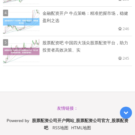
4
金融配资开户 牛点策略：精准把握市场，稳健
盈利之选
246
5
股票配资吧 中国四大顶尖股票配资平台，助力
投资者高效决策、实
245
友情链接：
股票配资公司开户网站_股票配资公司官方_股票配资
Powered by
吧
RSS地图
HTML地图