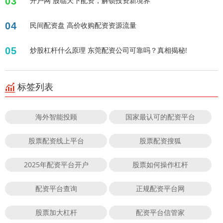
03
开户网 股临天下配资，解锁投资新境界
04
民间配资盘 高价收购配资资源流量
05
炒股杠杆什么原理 东莞配资公司可靠吗？真相揭秘!
标签列表
海外智能投顾
国家最认可的配资平台
股票配资线上平台
股票配资搜狐
2025年配资平台开户
股票如何操作杠杆
配资平台查询
正规配资平台网
股票加大杠杆
配资平台信管家